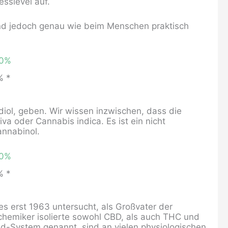
sslevel auf.
 sind jedoch genau wie beim Menschen praktisch
% *
iol, geben. Wir wissen inzwischen, dass die
 oder Cannabis indica. Es ist ein nicht
annabinol.
% *
es erst 1963 untersucht, als Großvater der
hemiker isolierte sowohl CBD, als auch THC und
d-System genannt, sind an vielen physiologischen