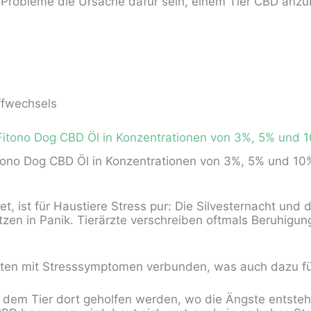
Probleme die Ursache dafür sein, einem Tier CBD anzub
ffwechsels
tono Dog CBD Öl in Konzentrationen von 3%, 5% und 10
t, ist für Haustiere Stress pur: Die Silvesternacht un
zen in Panik. Tierärzte verschreiben oftmals Beruhigu
rten mit Stresssymptomen verbunden, was auch dazu füh
 dem Tier dort geholfen werden, wo die Ängste entsteh